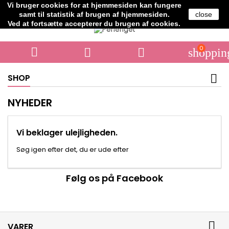
Vi bruger cookies for at hjemmesiden kan fungere
Telefon:
+45 61706364
samt til statistik af brugen af hjemmesiden.
close
Ved at fortsætte accepterer du brugen af cookies.
0



shoppin
SHOP
NYHEDER
Vi beklager ulejligheden.
Søg igen efter det, du er ude efter
Følg os på Facebook

VARER