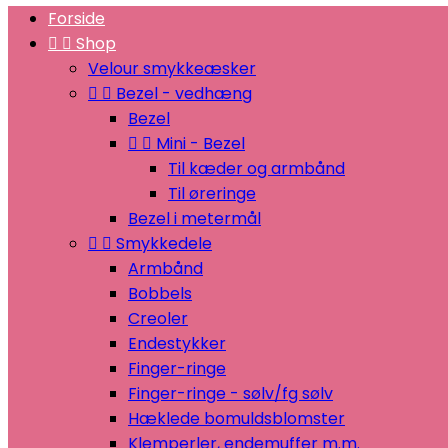
Forside


Shop
Velour smykkeæsker


Bezel - vedhæng
Bezel


Mini - Bezel
Til kæder og armbånd
Til øreringe
Bezel i metermål


Smykkedele
Armbånd
Bobbels
Creoler
Endestykker
Finger-ringe
Finger-ringe - sølv/fg sølv
Hæklede bomuldsblomster
Klemperler, endemuffer m.m.