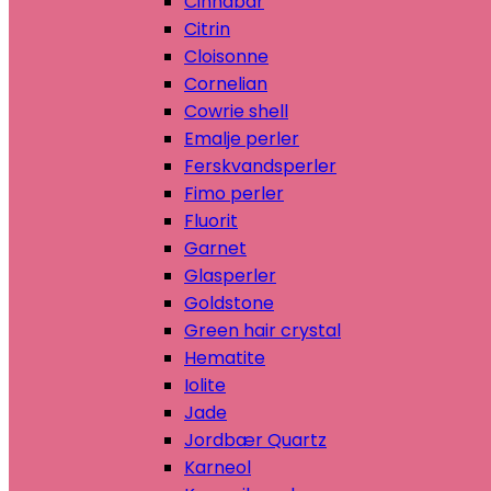
Cinnabar
Citrin
Cloisonne
Cornelian
Cowrie shell
Emalje perler
Ferskvandsperler
Fimo perler
Fluorit
Garnet
Glasperler
Goldstone
Green hair crystal
Hematite
Iolite
Jade
Jordbær Quartz
Karneol