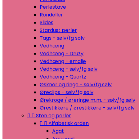
Perlestave
Rondeller
Slides
Stardust perler
Tags - sølv/fg sølv
Vedhæng
Vedhæng - Druzy
Vedhæng - emalje
Vedhæng - sølv/fg sølv
Vedhæng - Quartz
Øskner og ringe - sølv/fg sølv
Øreclips - sølv/fg sølv
Ørekroge / øreringe m.m. - sølv/fg sølv
Ørestikkere / ørestikkere - sølv/fg sølv


Sten og perler


Alfabetisk orden
Agat
Amazonit