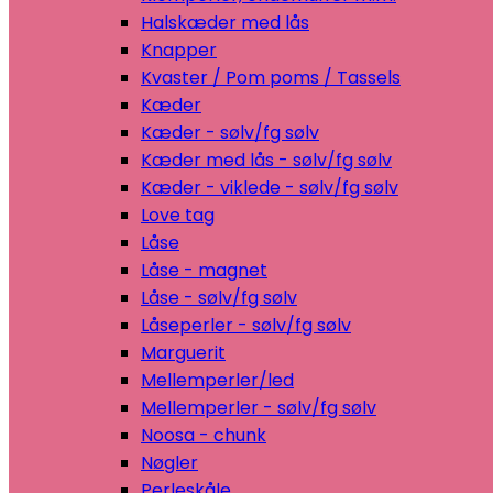
Halskæder med lås
Knapper
Kvaster / Pom poms / Tassels
Kæder
Kæder - sølv/fg sølv
Kæder med lås - sølv/fg sølv
Kæder - viklede - sølv/fg sølv
Love tag
Låse
Låse - magnet
Låse - sølv/fg sølv
Låseperler - sølv/fg sølv
Marguerit
Mellemperler/led
Mellemperler - sølv/fg sølv
Noosa - chunk
Nøgler
Perleskåle