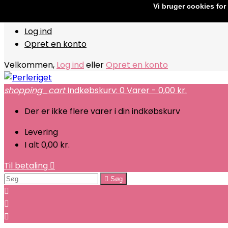
Vi bruger cookies for
Kontakt
Telefon:
+45 61706364
E-mail:
kundeservice@p
Log ind
Opret en konto
Velkommen,
Log ind
eller
Opret en konto
shopping_cart
Indkøbskurv:
0
Varer - 0,00 kr.
Der er ikke flere varer i din indkøbskurv
Levering
I alt
0,00 kr.
Til betaling


Søg


