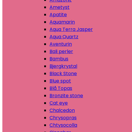
Ametyst
Apatite
Aquamarin
Aqua Terra Jasper
Aqua Quartz
Aventurin
Bali perler
Bambus
Bjergkrystal
Black Stone
Blue spot
Blå Topas
Bronzite stone
Cat eye
Chalcedon
Chrysopras
Chtysocolla