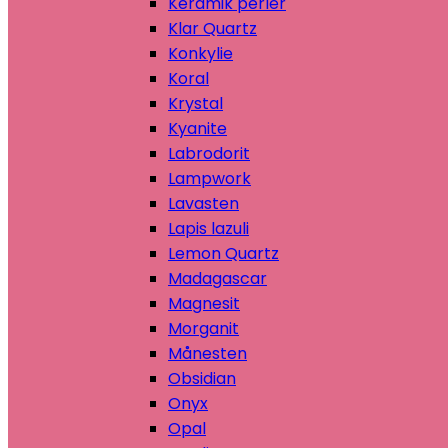
Keramik perler
Klar Quartz
Konkylie
Koral
Krystal
Kyanite
Labrodorit
Lampwork
Lavasten
Lapis lazuli
Lemon Quartz
Madagascar
Magnesit
Morganit
Månesten
Obsidian
Onyx
Opal