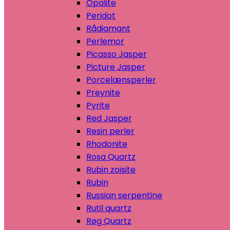
Opalite
Peridot
Rådiamant
Perlemor
Picasso Jasper
Picture Jasper
Porcelænsperler
Preynite
Pyrite
Red Jasper
Resin perler
Rhodonite
Rosa Quartz
Rubin zoisite
Rubin
Russian serpentine
Rutil quartz
Røg Quartz