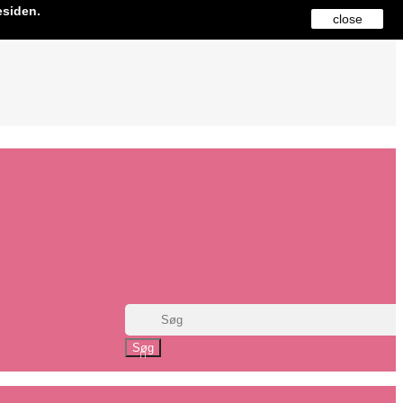
esiden.
close
Søg
