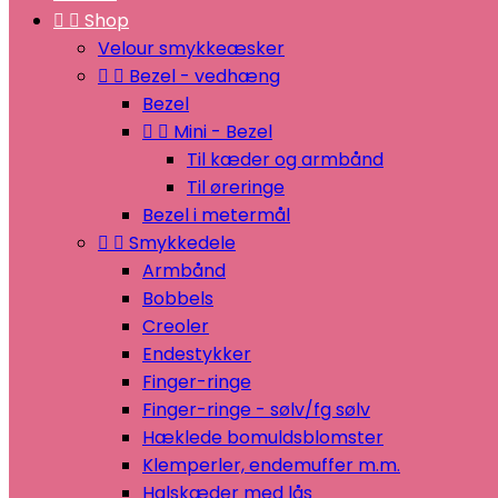


Shop
Velour smykkeæsker


Bezel - vedhæng
Bezel


Mini - Bezel
Til kæder og armbånd
Til øreringe
Bezel i metermål


Smykkedele
Armbånd
Bobbels
Creoler
Endestykker
Finger-ringe
Finger-ringe - sølv/fg sølv
Hæklede bomuldsblomster
Klemperler, endemuffer m.m.
Halskæder med lås