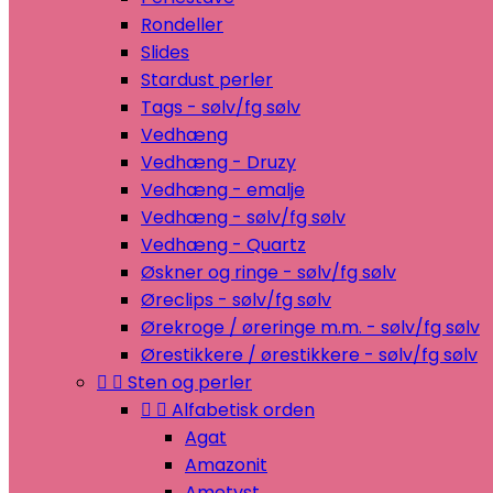
Rondeller
Slides
Stardust perler
Tags - sølv/fg sølv
Vedhæng
Vedhæng - Druzy
Vedhæng - emalje
Vedhæng - sølv/fg sølv
Vedhæng - Quartz
Øskner og ringe - sølv/fg sølv
Øreclips - sølv/fg sølv
Ørekroge / øreringe m.m. - sølv/fg sølv
Ørestikkere / ørestikkere - sølv/fg sølv


Sten og perler


Alfabetisk orden
Agat
Amazonit
Ametyst