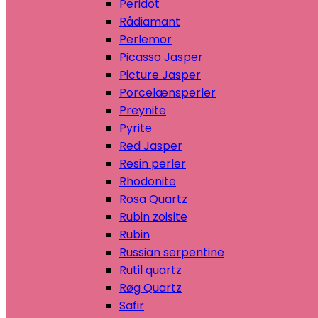
Peridot
Rådiamant
Perlemor
Picasso Jasper
Picture Jasper
Porcelænsperler
Preynite
Pyrite
Red Jasper
Resin perler
Rhodonite
Rosa Quartz
Rubin zoisite
Rubin
Russian serpentine
Rutil quartz
Røg Quartz
Safir