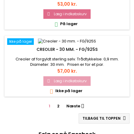
Pris
53,00 kr.
Læg i indkøbskurv

På lager

Ikke på lager
CREOLER - 30 MM. - FG/925S
Creoler af forgyldt sterling sølv. Trådtykkelse: 0,9 mm.
Diameter: 30 mm. Prisen er for et par.
Pris
57,00 kr.
Læg i indkøbskurv

Ikke på lager

1
2
Næste

TILBAGE TIL TOPPEN
