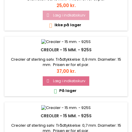
Pris
25,00 kr.
Læg i indkøbskurv

Ikke på lager

CREOLER - 15 MM. - 925S
Creoler af sterling sølv. Trådtykkelse: 0,9 mm. Diameter: 15
mm. Prisen er for et par.
Pris
37,00 kr.
Læg i indkøbskurv

På lager

CREOLER - 15 MM. - 925S
Creoler af sterling sølv. Trådtykkelse: 0,7 mm. Diameter: 15
mm. Prisen er for et par.