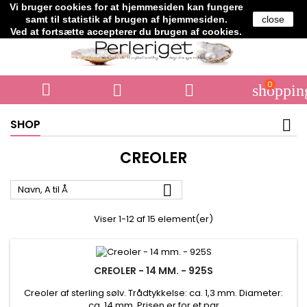
Vi bruger cookies for at hjemmesiden kan fungere
Telefon:
+45 61706364
samt til statistik af brugen af hjemmesiden.
close
Ved at fortsætte accepterer du brugen af cookies.
0



shoppin
SHOP
CREOLER

Navn, A til Å
Viser 1-12 af 15 element(er)
CREOLER - 14 MM. - 925S
Creoler af sterling sølv. Trådtykkelse: ca. 1,3 mm. Diameter:
ca. 14 mm. Prisen er for et par