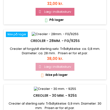
Pris
32,00 kr.
Læg i indkøbskurv

På lager

Ikke på lager
CREOLER - 28MM. - FG/925S
Creoler af forgyldt sterling sølv. Trådtykkelse: ca. 0,8 mm.
Diameter: ca. 28 mm. Prisen er for et par.
Pris
38,00 kr.
Læg i indkøbskurv

Ikke på lager

CREOLER - 30 MM. - 925S
Creoler af sterling sølv. Trådtykkelse: 0,9 mm. Diameter: 30
mm. Prisen er for et par.