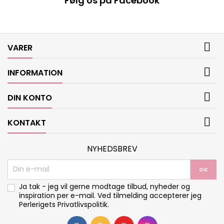
Følg os på Facebook

VARER

INFORMATION

DIN KONTO

KONTAKT
NYHEDSBREV
Ja tak - jeg vil gerne modtage tilbud, nyheder og
inspiration per e-mail. Ved tilmelding accepterer jeg
Perlerigets
Privatlivspolitik
.