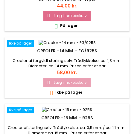
Pris
44,00 kr.
Læg i indkøbskurv

På lager

Ikke på lager
CREOLER - 14 MM. - FG/925S
Creoler af forgyldt sterling sølv. Trådtykkelse: ca. 1,3 mm.
Diameter: ca. 14 mm. Prisen er for et par
Pris
58,00 kr.
Læg i indkøbskurv

Ikke på lager

Ikke på lager
CREOLER - 15 MM. - 925S
Creoler af sterling sølv. Trådtykkelse: ca. 0,5 mm. / ca. 1,1 mm.
Diameter: ca. 15 mm. Prisen er for et par