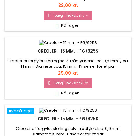
Pris
22,00 kr.
Læg i indkøbskurv

På lager

CREOLER - 15 MM. - FG/925S
Creoler af forgyldt sterling sølv. Trådtykkelse: ca. 0,5 mm. / ca.
1,1 mm. Diameter: ca. 15 mm. Prisen er for et par
Pris
29,00 kr.
Læg i indkøbskurv

På lager

Ikke på lager
CREOLER - 15 MM. - FG/925S
Creoler af forgyldt sterling sølv. Trådtykkelse: 0,9 mm.
Diameter: 15 mm. Prisen er for et par.