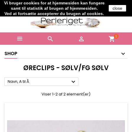
Vi bruger cookies for at hjemmesiden kan fungere
Telefon:
+45 61706364
samt til statistik af brugen af hjemmesiden.
close
Ved at fortsætte accepterer du brugen af cookies.
0



shopping_cart
SHOP
ØRECLIPS - SØLV/FG SØLV

Navn, A til Å
Viser 1-2 af 2 element(er)