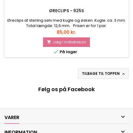
ØRECLIPS - 925S
Øreclips af sterling sølv med kugle og øsken. Kugle: ca. 3 mm.
Total længde: 12,6 mm. Prisen er for 1 par.
Pris
85,00 kr.
Læg i indkøbskurv


På lager
TILBAGE TIL TOPPEN

Følg os på Facebook

VARER

INFORMATION