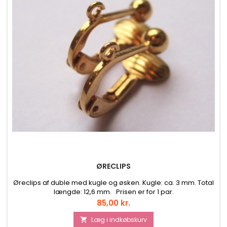
ØRECLIPS
Øreclips af duble med kugle og øsken. Kugle: ca. 3 mm. Total
længde: 12,6 mm. Prisen er for 1 par.
Pris
85,00 kr.
Læg i indkøbskurv
