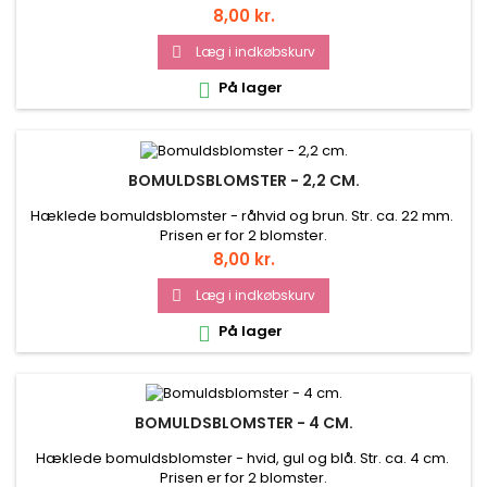
Pris
8,00 kr.
Læg i indkøbskurv

På lager

BOMULDSBLOMSTER - 2,2 CM.
Hæklede bomuldsblomster - råhvid og brun. Str. ca. 22 mm.
Prisen er for 2 blomster.
Pris
8,00 kr.
Læg i indkøbskurv

På lager

BOMULDSBLOMSTER - 4 CM.
Hæklede bomuldsblomster - hvid, gul og blå. Str. ca. 4 cm.
Prisen er for 2 blomster.