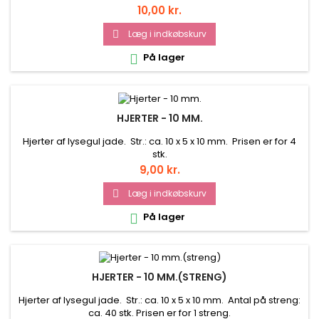
Pris
10,00 kr.
Læg i indkøbskurv

På lager

HJERTER - 10 MM.
Hjerter af lysegul jade. Str.: ca. 10 x 5 x 10 mm. Prisen er for 4
stk.
Pris
9,00 kr.
Læg i indkøbskurv

På lager

HJERTER - 10 MM.(STRENG)
Hjerter af lysegul jade. Str.: ca. 10 x 5 x 10 mm. Antal på streng:
ca. 40 stk. Prisen er for 1 streng.