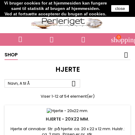
Vi bruger cookies for at hjemmesiden kan fungere
Telefon:
+45 61706364
samt til statistik af brugen af hjemmesiden.
close
Ved at fortsætte accepterer du brugen af cookies.
0



shoppin
SHOP
HJERTE

Navn, A til Å
Viser 1-12 af 54 element(er)
HJERTE - 20X22 MM.
Hjerte af cinnabar. Str. på hjerte: ca. 20 x 22 x 12 mm. Hulstr.:
ca. 2 mm. Prisen er pr. stk.