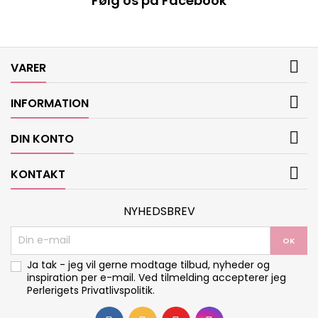
Følg os på Facebook

VARER

INFORMATION

DIN KONTO

KONTAKT
NYHEDSBREV
Ja tak - jeg vil gerne modtage tilbud, nyheder og
inspiration per e-mail. Ved tilmelding accepterer jeg
Perlerigets
Privatlivspolitik
.