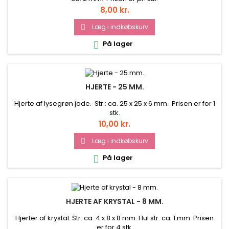
Pris
8,00 kr.
Læg i indkøbskurv

På lager

HJERTE - 25 MM.
Hjerte af lysegrøn jade. Str.: ca. 25 x 25 x 6 mm. Prisen er for 1
stk.
Pris
10,00 kr.
Læg i indkøbskurv

På lager

HJERTE AF KRYSTAL - 8 MM.
Hjerter af krystal. Str. ca. 4 x 8 x 8 mm. Hul str. ca. 1 mm. Prisen
er for 4 stk.