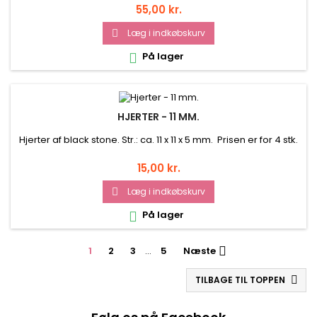
Pris
55,00 kr.
Læg i indkøbskurv

På lager

HJERTER - 11 MM.
Hjerter af black stone. Str.: ca. 11 x 11 x 5 mm. Prisen er for 4 stk.
Pris
15,00 kr.
Læg i indkøbskurv

På lager

1
2
3
…
5
Næste

TILBAGE TIL TOPPEN
