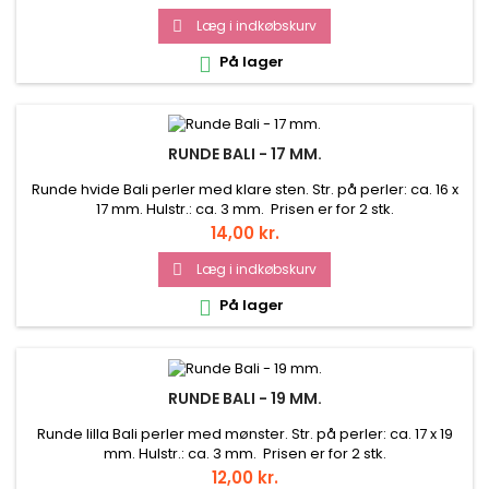
Læg i indkøbskurv

På lager

RUNDE BALI - 17 MM.
Runde hvide Bali perler med klare sten. Str. på perler: ca. 16 x
17 mm. Hulstr.: ca. 3 mm. Prisen er for 2 stk.
Pris
14,00 kr.
Læg i indkøbskurv

På lager

RUNDE BALI - 19 MM.
Runde lilla Bali perler med mønster. Str. på perler: ca. 17 x 19
mm. Hulstr.: ca. 3 mm. Prisen er for 2 stk.
Pris
12,00 kr.