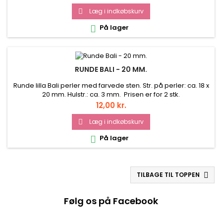
Læg i indkøbskurv

På lager

RUNDE BALI - 20 MM.
Runde lilla Bali perler med farvede sten. Str. på perler: ca. 18 x
20 mm. Hulstr.: ca. 3 mm. Prisen er for 2 stk.
Pris
12,00 kr.
Læg i indkøbskurv

På lager

TILBAGE TIL TOPPEN

Følg os på Facebook