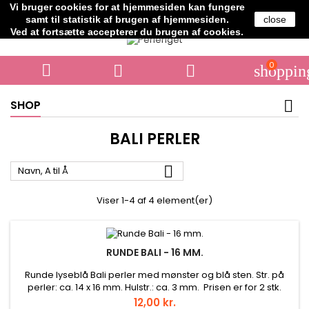
Vi bruger cookies for at hjemmesiden kan fungere
Telefon:
+45 61706364
samt til statistik af brugen af hjemmesiden.
close
Ved at fortsætte accepterer du brugen af cookies.
0



shoppin
SHOP
BALI PERLER

Navn, A til Å
Viser 1-4 af 4 element(er)
RUNDE BALI - 16 MM.
Runde lyseblå Bali perler med mønster og blå sten. Str. på
perler: ca. 14 x 16 mm. Hulstr.: ca. 3 mm. Prisen er for 2 stk.
Pris
12,00 kr.