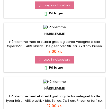
Læg i indkøbskurv

På lager

HÅRKLEMME
Hårklemme med et stærkt greb og derfor velegnet til alle
typer hår ... ABS plastik - beige farvet. Str. ca. 7 x 3 cm. Prisen
er for 1 stk.
Pris
17,00 kr.
Læg i indkøbskurv

På lager

HÅRKLEMME
Hårklemme med et stærkt greb og derfor velegnet til alle
typer hår ... ABS plastik - blå. Str. ca. 7 x 3 cm. Prisen er for 1 stk.
Pris
17,00 kr.