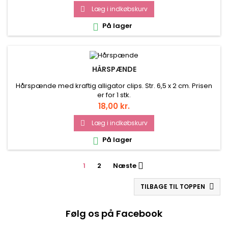
Læg i indkøbskurv

På lager

HÅRSPÆNDE
Hårspænde med kraftig alligator clips. Str. 6,5 x 2 cm. Prisen
er for 1 stk.
Pris
18,00 kr.
Læg i indkøbskurv

På lager

1
2
Næste

TILBAGE TIL TOPPEN

Følg os på Facebook