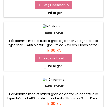
Læg i indkøbskurv

På lager

HÅRKLEMME
Hårklemme med et stærkt greb og derfor velegnet til alle
typer hår ... ABS plastik - grå. Str. ca. 7 x 3 cm. Prisen er for 1
stk.
Pris
17,00 kr.
Læg i indkøbskurv

På lager

HÅRKLEMME
Hårklemme med et stærkt greb og derfor velegnet til alle
typer hår ... af ABS plastik - mørkeblå. Str. ca. 7 x 3 cm. Prisen
er for 1 stk.
Pris
17,00 kr.