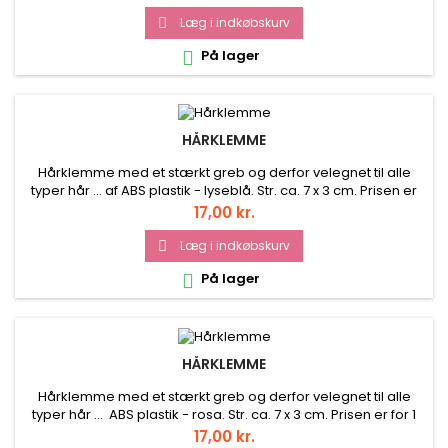
Læg i indkøbskurv

På lager

HÅRKLEMME
Hårklemme med et stærkt greb og derfor velegnet til alle
typer hår ... af ABS plastik - lyseblå. Str. ca. 7 x 3 cm. Prisen er
for 1 stk.
Pris
17,00 kr.
Læg i indkøbskurv

På lager

HÅRKLEMME
Hårklemme med et stærkt greb og derfor velegnet til alle
typer hår ... ABS plastik - rosa. Str. ca. 7 x 3 cm. Prisen er for 1
stk.
Pris
17,00 kr.