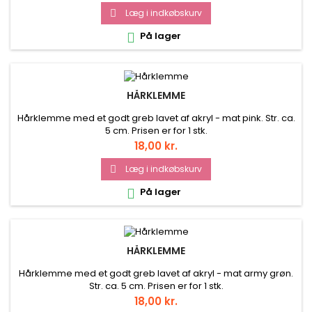
Læg i indkøbskurv

På lager

HÅRKLEMME
Hårklemme med et godt greb lavet af akryl - mat pink. Str. ca.
5 cm. Prisen er for 1 stk.
Pris
18,00 kr.
Læg i indkøbskurv

På lager

HÅRKLEMME
Hårklemme med et godt greb lavet af akryl - mat army grøn.
Str. ca. 5 cm. Prisen er for 1 stk.
Pris
18,00 kr.