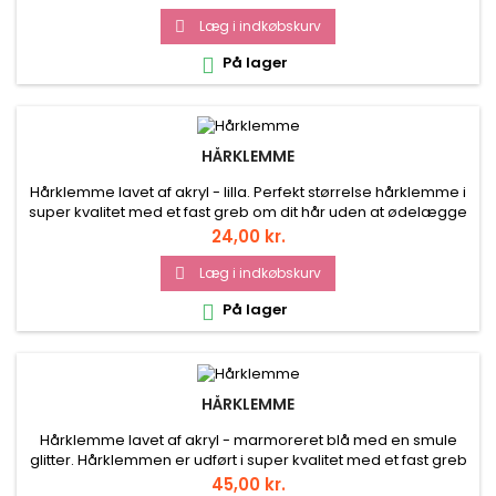
Læg i indkøbskurv

På lager

HÅRKLEMME
Hårklemme lavet af akryl - lilla. Perfekt størrelse hårklemme i
super kvalitet med et fast greb om dit hår uden at ødelægge
din frisure. Str. ca. 11 cm. Vægt ca. 28 gram. Prisen er for 1 stk.
Pris
24,00 kr.
Læg i indkøbskurv

På lager

HÅRKLEMME
Hårklemme lavet af akryl - marmoreret blå med en smule
glitter. Hårklemmen er udført i super kvalitet med et fast greb
om dit hår. Str. ca. 8 x 3 cm. Prisen er for 1 stk.
Pris
45,00 kr.