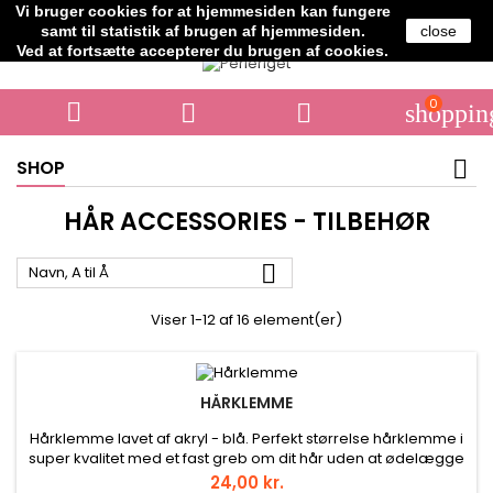
Vi bruger cookies for at hjemmesiden kan fungere
Telefon:
+45 61706364
samt til statistik af brugen af hjemmesiden.
close
Ved at fortsætte accepterer du brugen af cookies.
0



shoppin
SHOP
HÅR ACCESSORIES - TILBEHØR

Navn, A til Å
Viser 1-12 af 16 element(er)
HÅRKLEMME
Hårklemme lavet af akryl - blå. Perfekt størrelse hårklemme i
super kvalitet med et fast greb om dit hår uden at ødelægge
din frisure. Str. ca. 11 cm. Vægt ca. 28 gram. Prisen er for 1 stk.
Pris
24,00 kr.