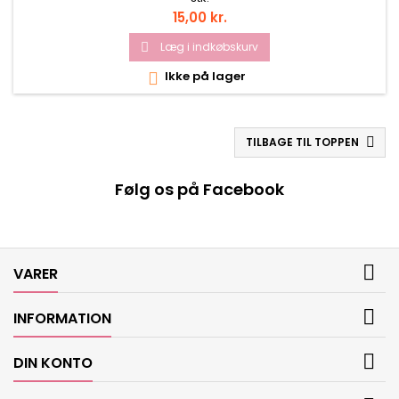
Pris
15,00 kr.
Læg i indkøbskurv

Ikke på lager

TILBAGE TIL TOPPEN

Følg os på Facebook

VARER

INFORMATION

DIN KONTO