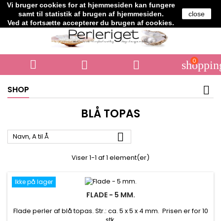
Vi bruger cookies for at hjemmesiden kan fungere
Telefon:
+45 61706364
samt til statistik af brugen af hjemmesiden.
close
Ved at fortsætte accepterer du brugen af cookies.
0



shoppin
SHOP
BLÅ TOPAS

Navn, A til Å
Viser 1-1 af 1 element(er)
Ikke på lager
FLADE - 5 MM.
Flade perler af blå topas. Str.: ca. 5 x 5 x 4 mm. Prisen er for 10
stk.