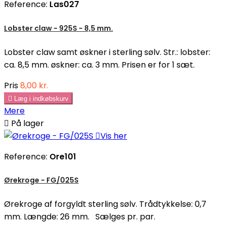
Reference:
Las027
Lobster claw - 925S - 8,5 mm.
Lobster claw samt øskner i sterling sølv. Str.: lobster:
ca. 8,5 mm. øskner: ca. 3 mm. Prisen er for 1 sæt.
Pris
8,00 kr.

Læg i indkøbskurv
Mere

På lager

Vis her
Reference:
Ore101
Ørekroge - FG/025S
Ørekroge af forgyldt sterling sølv. Trådtykkelse: 0,7
mm. Længde: 26 mm. Sælges pr. par.