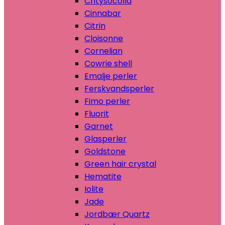
Chtysocolla
Cinnabar
Citrin
Cloisonne
Cornelian
Cowrie shell
Emalje perler
Ferskvandsperler
Fimo perler
Fluorit
Garnet
Glasperler
Goldstone
Green hair crystal
Hematite
Iolite
Jade
Jordbær Quartz