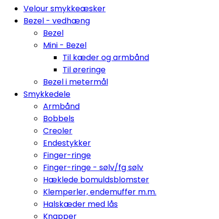
Velour smykkeæsker
Bezel - vedhæng
Bezel
Mini - Bezel
Til kæder og armbånd
Til øreringe
Bezel i metermål
Smykkedele
Armbånd
Bobbels
Creoler
Endestykker
Finger-ringe
Finger-ringe - sølv/fg sølv
Hæklede bomuldsblomster
Klemperler, endemuffer m.m.
Halskæder med lås
Knapper