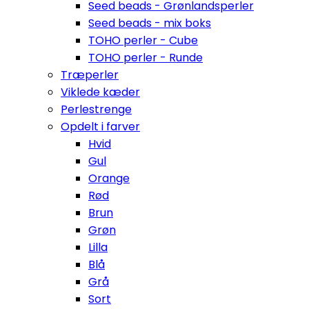
Seed beads - Grønlandsperler
Seed beads - mix boks
TOHO perler - Cube
TOHO perler - Runde
Træperler
Viklede kæder
Perlestrenge
Opdelt i farver
Hvid
Gul
Orange
Rød
Brun
Grøn
Lilla
Blå
Grå
Sort