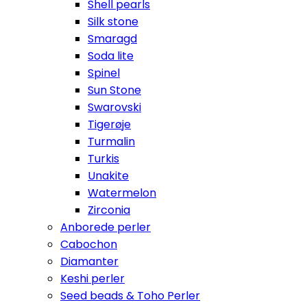
Shell pearls
Silk stone
Smaragd
Soda lite
Spinel
Sun Stone
Swarovski
Tigerøje
Turmalin
Turkis
Unakite
Watermelon
Zirconia
Anborede perler
Cabochon
Diamanter
Keshi perler
Seed beads & Toho Perler