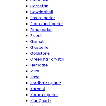
Cloisonne
Cornelian
Cowrie shell
Emalje perler
Ferskvandsperler
Fimo perler
Fluorit
Garnet
Glasperler
Goldstone
Green hair crystal
Hematite
Iolite
Jade
Jordbær Quartz
Karneol
Keramik perler
Klar Quartz