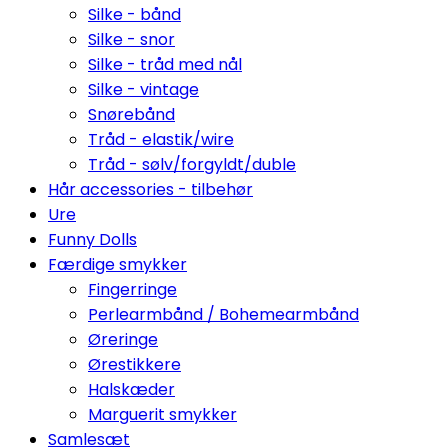
Silke - bånd
Silke - snor
Silke - tråd med nål
Silke - vintage
Snørebånd
Tråd - elastik/wire
Tråd - sølv/forgyldt/duble
Hår accessories - tilbehør
Ure
Funny Dolls
Færdige smykker
Fingerringe
Perlearmbånd / Bohemearmbånd
Øreringe
Ørestikkere
Halskæder
Marguerit smykker
Samlesæt