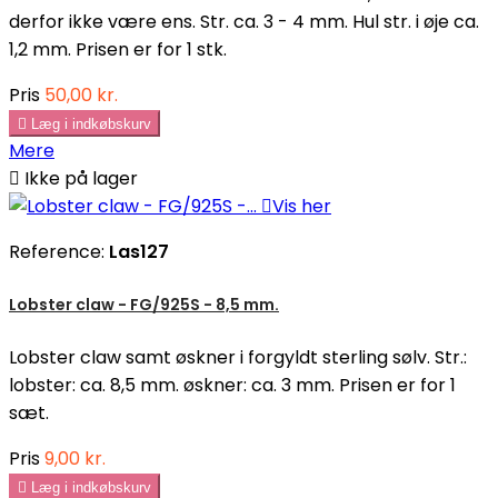
derfor ikke være ens. Str. ca. 3 - 4 mm. Hul str. i øje ca.
1,2 mm. Prisen er for 1 stk.
Pris
50,00 kr.

Læg i indkøbskurv
Mere

Ikke på lager

Vis her
Reference:
Las127
Lobster claw - FG/925S - 8,5 mm.
Lobster claw samt øskner i forgyldt sterling sølv. Str.:
lobster: ca. 8,5 mm. øskner: ca. 3 mm. Prisen er for 1
sæt.
Pris
9,00 kr.

Læg i indkøbskurv