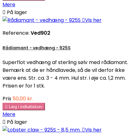
Mere

På lager

Vis her
Reference:
Ved902
Rådiamant - vedhæng - 925S
Superflot vedhæng af sterling sølv med rådiamant.
Bemærk at de er håndlavede, så de vil derfor ikke
være ens. Str. ca. 3 - 4 mm. Hul str. i øje ca. 1,2 mm.
Prisen er for 1 stk.
Pris
50,00 kr.

Læg i indkøbskurv
Mere

På lager

Vis her