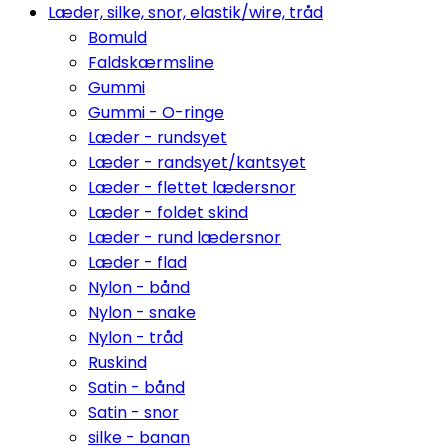
Læder, silke, snor, elastik/wire, tråd
Bomuld
Faldskærmsline
Gummi
Gummi - O-ringe
Læder - rundsyet
Læder - randsyet/kantsyet
Læder - flettet lædersnor
Læder - foldet skind
Læder - rund lædersnor
Læder - flad
Nylon - bånd
Nylon - snake
Nylon - tråd
Ruskind
Satin - bånd
Satin - snor
silke - banan