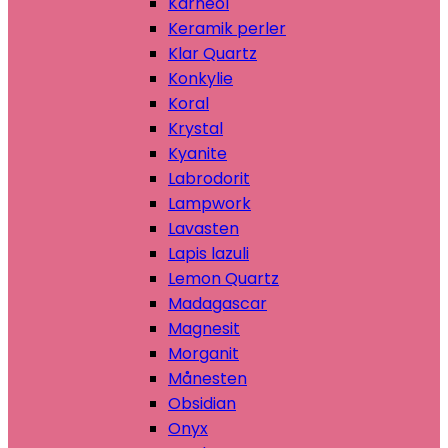
Karneol
Keramik perler
Klar Quartz
Konkylie
Koral
Krystal
Kyanite
Labrodorit
Lampwork
Lavasten
Lapis lazuli
Lemon Quartz
Madagascar
Magnesit
Morganit
Månesten
Obsidian
Onyx