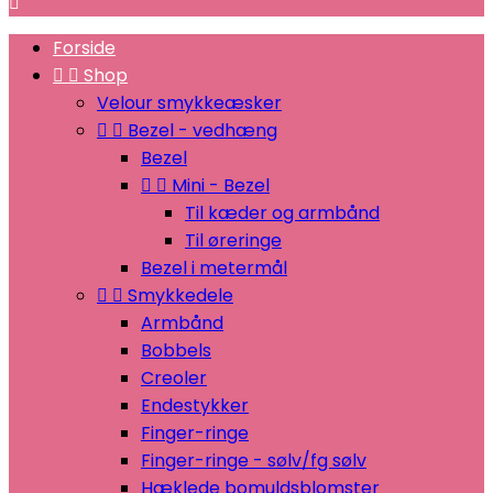

Forside


Shop
Velour smykkeæsker


Bezel - vedhæng
Bezel


Mini - Bezel
Til kæder og armbånd
Til øreringe
Bezel i metermål


Smykkedele
Armbånd
Bobbels
Creoler
Endestykker
Finger-ringe
Finger-ringe - sølv/fg sølv
Hæklede bomuldsblomster