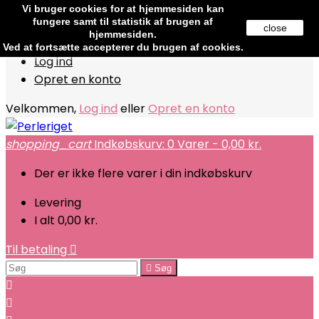
Vi bruger cookies for at hjemmesiden kan
Kontakt
Telefon:
+45 61706364
E-mail:
fungere samt til statistik af brugen af
close
kundeservice@perleriget.dk
hjemmesiden.
Ved at fortsætte accepterer du brugen af cookies.
Log ind
Opret en konto
Velkommen,
Log ind
eller
Opret en konto
shopping_cart
Indkøbskurv:
0
Varer - 0,00 kr.
Der er ikke flere varer i din indkøbskurv
Levering
I alt
0,00 kr.
Til betaling


Søg

