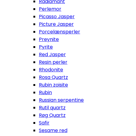
Rådiamant
Perlemor
Picasso Jasper
Picture Jasper
Porcelænsperler
Preynite
Pyrite
Red Jasper
Resin perler
Rhodonite
Rosa Quartz
Rubin zoisite
Rubin
Russian serpentine
Rutil quartz
Røg Quartz
Safir
Sesame red