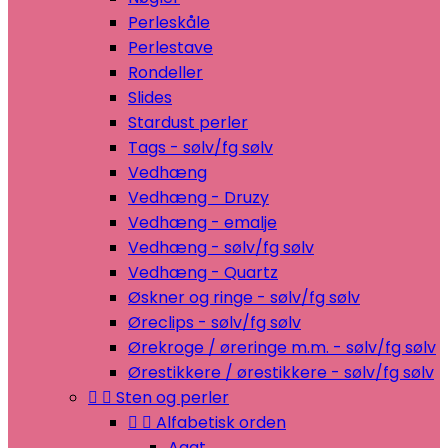
Perleskåle
Perlestave
Rondeller
Slides
Stardust perler
Tags - sølv/fg sølv
Vedhæng
Vedhæng - Druzy
Vedhæng - emalje
Vedhæng - sølv/fg sølv
Vedhæng - Quartz
Øskner og ringe - sølv/fg sølv
Øreclips - sølv/fg sølv
Ørekroge / øreringe m.m. - sølv/fg sølv
Ørestikkere / ørestikkere - sølv/fg sølv


Sten og perler


Alfabetisk orden
Agat