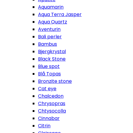
Aquamarin
Aqua Terra Jasper
Aqua Quartz
Aventurin
Bali perler
Bambus
Bjergkrystal
Black Stone
Blue spot
Blå Topas
Bronzite stone
Cat eye
Chalcedon
Chrysopras
Chtysocolla
Cinnabar
Citrin