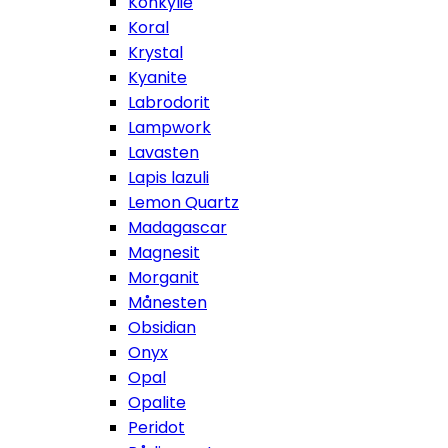
Konkylie
Koral
Krystal
Kyanite
Labrodorit
Lampwork
Lavasten
Lapis lazuli
Lemon Quartz
Madagascar
Magnesit
Morganit
Månesten
Obsidian
Onyx
Opal
Opalite
Peridot