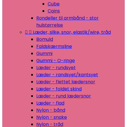
Cube
Coins
Rondeller til armbånd - stor
hulstørrelse


Læder, silke, snor, elastik/wire, tråd
Bomuld
Faldskærmsline
Gummi
Gummi - O-ringe
Læder - rundsyet
Læder - randsyet/kantsyet
Læder - flettet lædersnor
Læder - foldet skind
Læder - rund lædersnor
Læder - flad
Nylon - bånd
Nylon - snake
Nylon - tråd