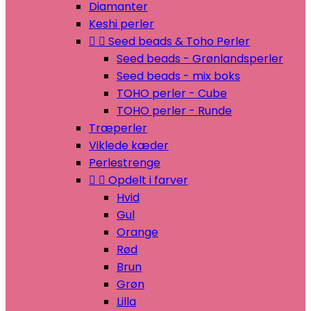
Diamanter
Keshi perler


Seed beads & Toho Perler
Seed beads - Grønlandsperler
Seed beads - mix boks
TOHO perler - Cube
TOHO perler - Runde
Træperler
Viklede kæder
Perlestrenge


Opdelt i farver
Hvid
Gul
Orange
Rød
Brun
Grøn
Lilla