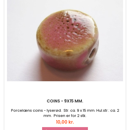
COINS - 9X15 MM.
Porcelæns coins - lyserød. Str. ca. 9 x 15 mm. Hul.str.: ca. 2
mm. Prisen er for 2 stk.
Pris
10,00 kr.