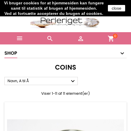
Vi bruger cookies for at hjemmesiden kan fungere
Telefon:
+45 61706364
samt til statistik af brugen af hjemmesiden.
close
Ved at fortsætte accepterer du brugen af cookies.
0



shopping_cart
SHOP
COINS

Navn, A til Å
Viser 1-11 af 11 element(er)