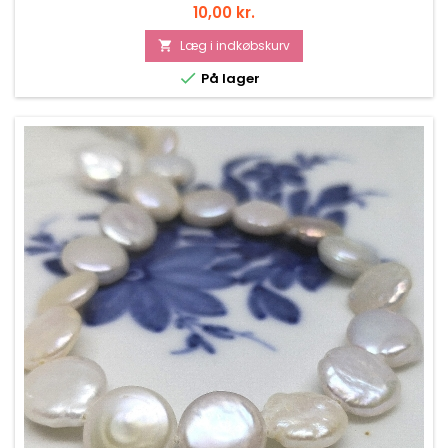
Pris
10,00 kr.
Læg i indkøbskurv


På lager