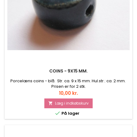
COINS - 9X15 MM.
Porcelæns coins - blå. Str. ca. 9 x 15 mm. Hul.str.: ca. 2 mm.
Prisen er for 2 stk.
Pris
10,00 kr.
Læg i indkøbskurv


På lager