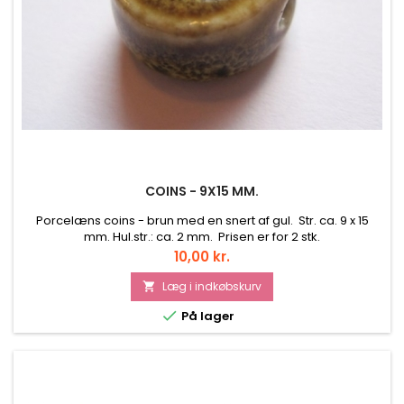
COINS - 9X15 MM.
Porcelæns coins - brun med en snert af gul. Str. ca. 9 x 15
mm. Hul.str.: ca. 2 mm. Prisen er for 2 stk.
Pris
10,00 kr.
Læg i indkøbskurv


På lager