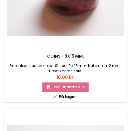
COINS - 9X15 MM.
Porcelæns coins - rød. Str. ca. 9 x 15 mm. Hul.str.: ca. 2 mm.
Prisen er for 2 stk.
Pris
10,00 kr.
Læg i indkøbskurv


På lager