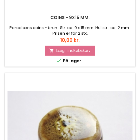
COINS - 9X15 MM.
Porcelæns coins - brun. Str. ca. 9 x 15 mm. Hul.str.: ca. 2 mm.
Prisen er for 2 stk.
Pris
10,00 kr.
Læg i indkøbskurv


På lager