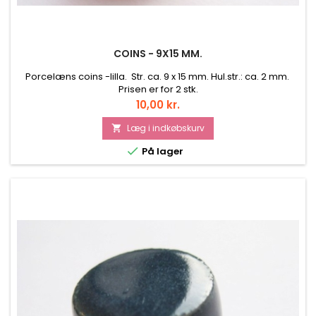
COINS - 9X15 MM.
Porcelæns coins -lilla. Str. ca. 9 x 15 mm. Hul.str.: ca. 2 mm.
Prisen er for 2 stk.
Pris
10,00 kr.
Læg i indkøbskurv


På lager