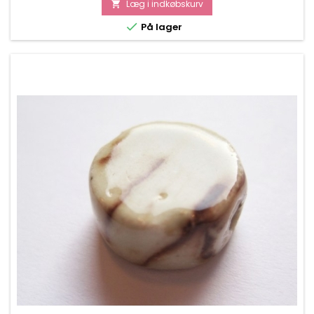
Læg i indkøbskurv


På lager