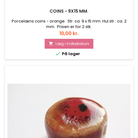
COINS - 9X15 MM.
Porcelæns coins - orange. Str. ca. 9 x 15 mm. Hul.str.: ca. 2
mm. Prisen er for 2 stk.
Pris
10,00 kr.
Læg i indkøbskurv


På lager