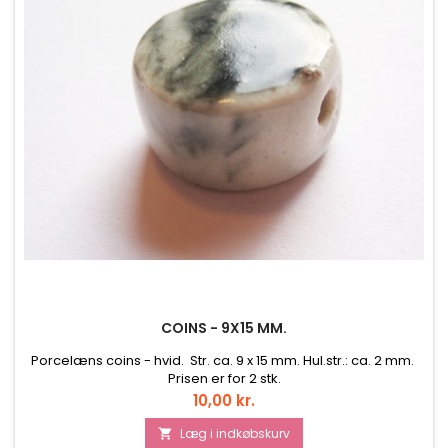
COINS - 9X15 MM.
Porcelæns coins - hvid. Str. ca. 9 x 15 mm. Hul.str.: ca. 2 mm.
Prisen er for 2 stk.
Pris
10,00 kr.
Læg i indkøbskurv
