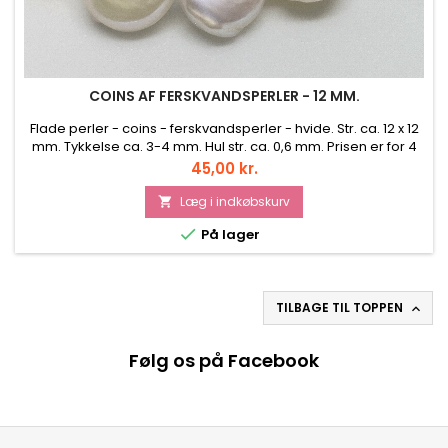
COINS AF FERSKVANDSPERLER - 12 MM.
Flade perler - coins - ferskvandsperler - hvide. Str. ca. 12 x 12
mm. Tykkelse ca. 3-4 mm. Hul str. ca. 0,6 mm. Prisen er for 4
stk.
Pris
45,00 kr.
Læg i indkøbskurv


På lager
TILBAGE TIL TOPPEN

Følg os på Facebook