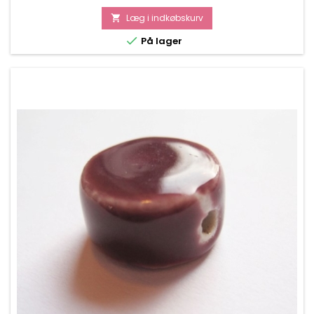
Læg i indkøbskurv


På lager